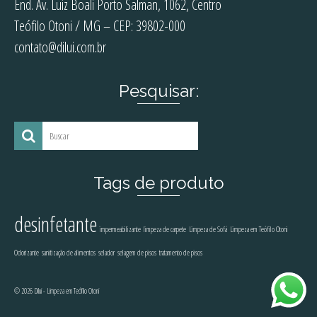
End. Av. Luiz Boali Porto Salman, 1062, Centro
Teófilo Otoni / MG – CEP: 39802-000
contato@dilui.com.br
Pesquisar:
Tags de produto
desinfetante
impermeabilizante
limpeza de carpete
Limpeza de Sofá
Limpeza em Teófilo Otoni
Odorizante
sanitização de alimentos
selador
selagem de pisos
tratamento de pisos
© 2026 Dilui - Limpeza em Teófilo Otoni